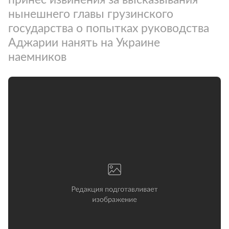
нынешнего главы грузинского
государства о попытках руководства
Аджарии нанять на Украине
наемников