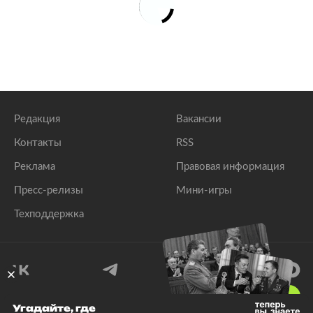
Редакция
Вакансии
Контакты
RSS
Реклама
Правовая информация
Пресс-релизы
Мини-игры
Техподдержка
18
+
Угадайте, где