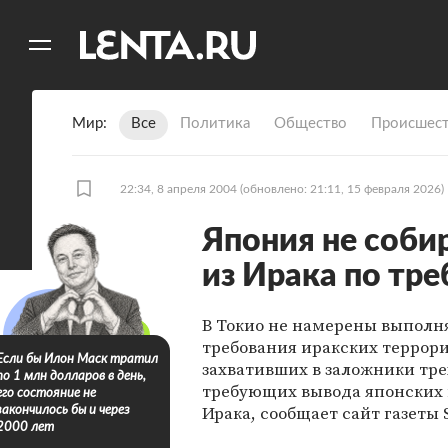
11
A
Мир
Все
Политика
Общество
Происшест
22:34, 8 апреля 2004
(обновлено: 21:11, 15 февраля 2026)
Япония не соби
из Ирака по тр
В Токио не намерены выполн
требования иракских террори
Если бы Илон Маск тратил
захвативших в заложники тре
по 1 млн долларов в день,
требующих вывода японских 
его состояние не
Ирака, сообщает сайт газеты 
закончилось бы и через
2000 лет