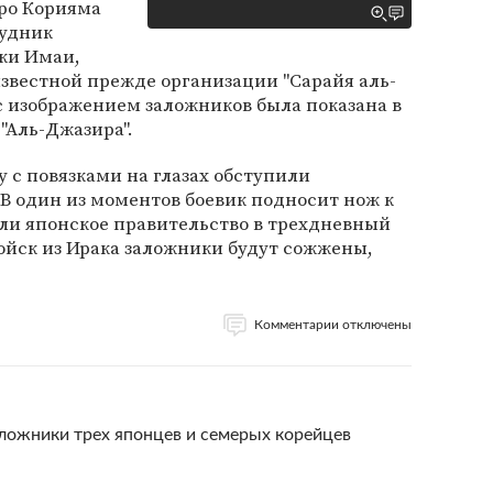
ро Корияма
рудник
ки Имаи,
вестной прежде организации "Сарайя аль-
с изображением заложников была показана в
"Аль-Джазира".
с повязками на глазах обступили
В один из моментов боевик подносит нож к
если японское правительство в трехдневный
войск из Ирака заложники будут сожжены,
Комментарии отключены
аложники трех японцев и семерых корейцев