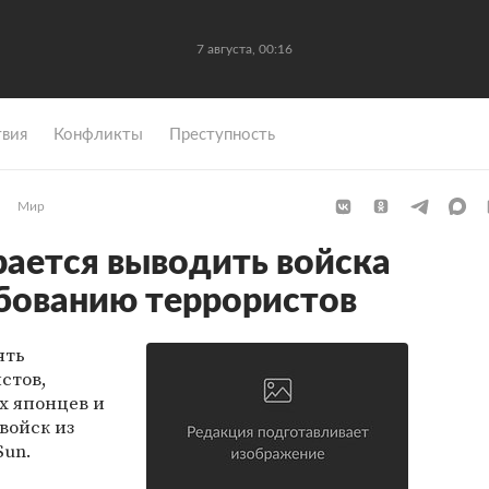
7 августа, 00:16
вия
Конфликты
Преступность
Мир
рается выводить войска
ебованию террористов
ять
стов,
х японцев и
войск из
Sun.