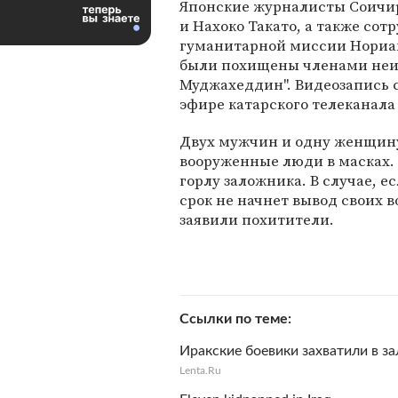
Японские журналисты Соичи
и Нахоко Такато, а также сот
гуманитарной миссии Нориа
были похищены членами неиз
Муджахеддин". Видеозапись 
эфире катарского телеканала 
Двух мужчин и одну женщину 
вооруженные люди в масках. 
горлу заложника. В случае, 
срок не начнет вывод своих 
заявили похитители.
Ссылки по теме
Иракские боевики захватили в з
Lenta.Ru