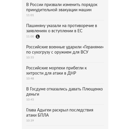
В России призвали изменить порядок
принудительной эвакуации машин
11:01
Пашиняну указали на противоречие в
заявлениях о вступлении в ЕС
11:00
Российские военные ударили «Геранями»
по сухогрузу с оружием для ВСУ
10:55
Российские морпехи прибегли к
хитрости для атаки в ДНР
10:48
В Госдуме отказались давать Плющенко
деньги
10:45
Глава Адыгеи раскрыл последствия
атаки БПЛА
10:39