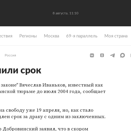
8 августа, 11:10
ствия
Регионы
Москва
69-я параллель
Моя страна
Россия
лили срок
 законе" Вячеслав Иваньков, известный как
анской тюрьме до июля 2004 года, сообщает
 свободу уже 19 апреля, но, как стало
длен срок за драку с одним из заключенных.
 Добровинский заявил, что в скором