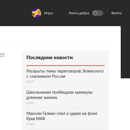
Игры
Лента добра
Войти
Последние новости
Раскрыты темы переговоров Зеленского
с союзником России
10:37
Школьникам пообещали каникулы
длиннее зимних
11:07
Максим Галкин спел о цирке на фоне
букв MAX
11:03