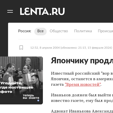
11
A
Россия
Все
Общество
Политика
Происше
12:52, 8 апреля 2004
(обновлено: 21:15, 15 февраля 2026)
Япончику прод
Известный российский "вор в
Япончик, останется в америк
Угадайте,
газета
"Время новостей"
.
где настоящее
фото
Иваньков должен был выйти на
известно газете, ему был про
Адвокат Иванькова Александр