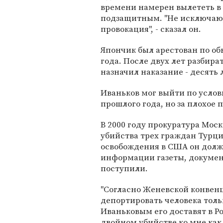
времени намерен вылететь в
подзащитным. "Не исключаю,
провокация", - сказал он.
Япончик был арестован по об
года. После двух лет разбир
назначил наказание - десять
Иваньков мог выйти по усло
прошлого года, но за плохое
В 2000 году прокуратура Мос
убийства трех граждан Турци
освобождения в США он долже
информации газеты, докумен
поступили.
"Согласно Женевской конвен
депортировать человека тольк
Иваньковым его доставят в Ро
двойном убийстве ко мне ка