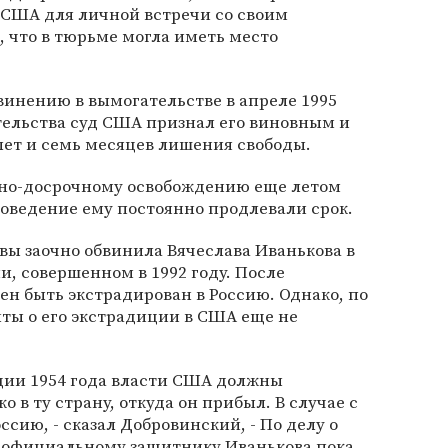
 США для личной встречи со своим
 что в тюрьме могла иметь место
винению в вымогательстве в апреле 1995
ательства суд США признал его виновным и
 лет и семь месяцев лишения свободы.
вно-досрочному освобождению еще летом
 поведение ему постоянно продлевали срок.
квы заочно обвинила Вячеслава Иванькова в
и, совершенном в 1992 году. После
н быть экстрадирован в Россию. Однако, по
ты о его экстрадиции в США еще не
ции 1954 года власти США должны
о в ту страну, откуда он прибыл. В случае с
ссию, - сказал Добровинский, - По делу о
к официальному защитнику Иванькова пока