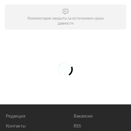
Комментарии закрыты за истечением срока
давности
Редакция
Вакансии
Контакты
RSS