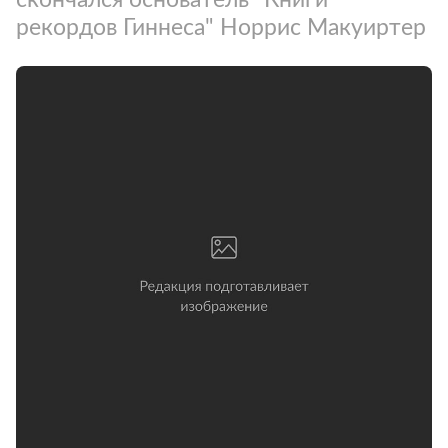
рекордов Гиннеса" Норрис Макуиртер