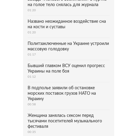
на голое тело снялась для журнала
01:20
Названо неожиданное воздействие сна
на кости и суставы
01:20
Политзаключенные на Украине устроили
массовую голодовку
01:17
Бывший главком ВСУ оценил прогресс
Украины на поле боя
01:12
В подполье заявили об остановке
морских поставок грузов НАТО на
Украину
00:58
Женщина занялась сексом перед
тысячами посетителей музыкального
фестиваля
00:35