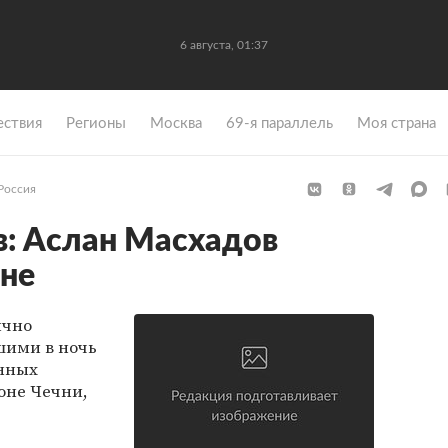
6 августа, 01:37
ствия
Регионы
Москва
69-я параллель
Моя страна
Россия
: Аслан Масхадов
чне
ично
шими в ночь
енных
оне Чечни,