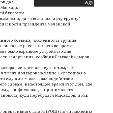
ов дал
 Масхадов
ой близости
озможно, даже возглавлял эту группу", -
зопасности президента Чеченской
анного боевика, численность группы
к. он также рассказал, что во время
ова было взрывное устройство для
ости задержания, сообщил Рамзан Кадыров.
оторая свидетельствует о том, что
 8 тысяч долларов на улице Переходная в
то ему в этом оказывал содействие", -
го словам, в настоящее время этот дом, где
иму, конфискован, и принимаются
ановить, куда перебрался Масхадов, и как
о оперативного штаба (РОШ) по управлению