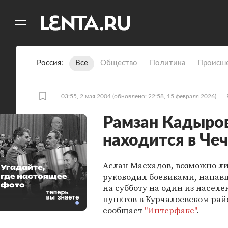
11
A
Россия
Все
Общество
Политика
Происше
03:55, 2 мая 2004
(обновлено: 22:58, 15 февраля 2026)
Рамзан Кадыров
находится в Че
Аслан Масхадов, возможно л
Угадайте,
руководил боевиками, напав
где настоящее
фото
на субботу на один из насел
пунктов в Курчалоевском рай
сообщает
"Интерфакс"
.