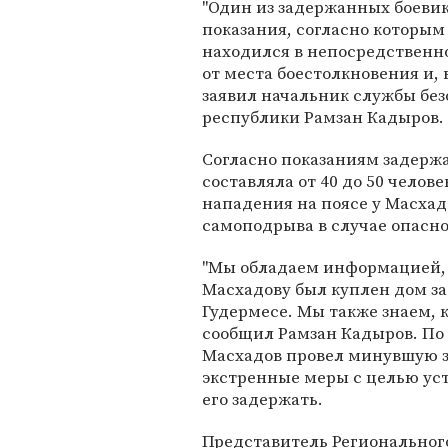
"Один из задержанных боевик
показания, согласно которым
находился в непосредственн
от места боестолкновения и, в
заявил начальник службы бе
республики Рамзан Кадыров.
Согласно показаниям задерж
составляла от 40 до 50 челове
нападения на поясе у Масхад
самоподрыва в случае опасн
"Мы обладаем информацией, к
Масхадову был куплен дом за
Гудермесе. Мы также знаем, к
сообщил Рамзан Кадыров. По е
Масхадов провел минувшую з
экстренные меры с целью уст
его задержать.
Представитель Региональног