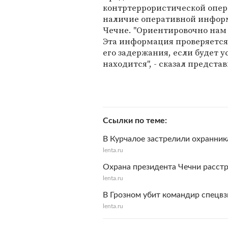
контртеррористической опер
наличие оперативной информ
Чечне. "Ориентировочно нам 
Эта информация проверяется
его задержания, если будет 
находится", - сказал предста
Ссылки по теме
В Курчалое застрелили охранни
lenta.ru
Охрана президента Чечни расст
lenta.ru
В Грозном убит командир спецв
lenta.ru