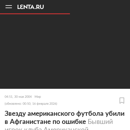
11
A
04:51, 30 мая 2004
Мир
(обновлено: 00:50, 16 февраля 2026)
Звезду американского футбола убили
в Афганистане по ошибке
Бывший
игрок клуба Американской