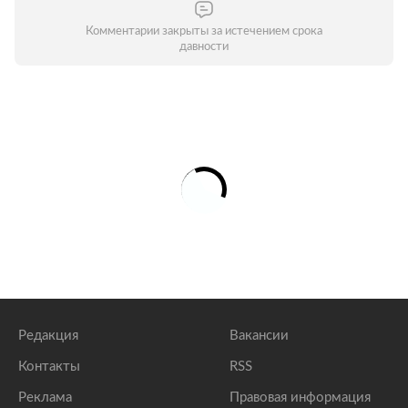
Комментарии закрыты за истечением срока
давности
Редакция
Вакансии
Контакты
RSS
Реклама
Правовая информация