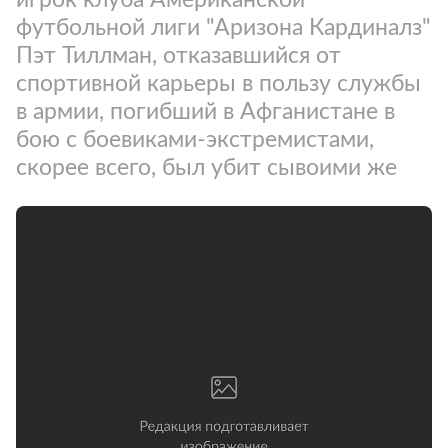
футбольной лиги "Аризона Кардиналз"
Пэт Тиллман, отказавшийся от
спортивной карьеры в пользу службы
в армии, погибший в Афганистане в
бою с боевиками-экстремистами,
скорее всего, был убит сывоими же