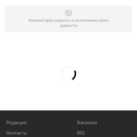
Комментарии закрыты за истечением срока
давности
Редакция
Вакансии
Контакты
RSS