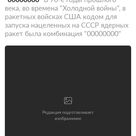
века, во времена "Холодной войны", в
ракетных войсках США кодом для
запуска нацеленных на СССР ядерных
ракет была комбинация "00000000"