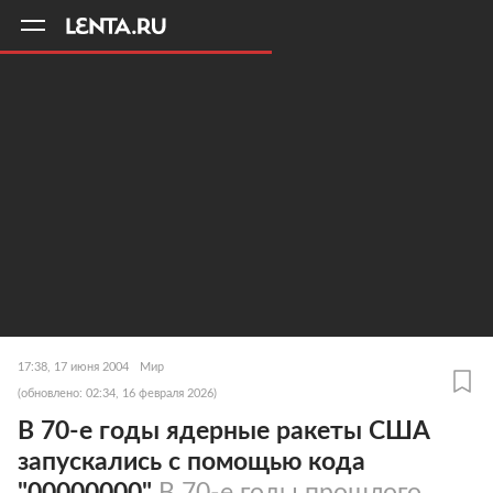
11
A
17:38, 17 июня 2004
Мир
(обновлено: 02:34, 16 февраля 2026)
В 70-е годы ядерные ракеты США
запускались с помощью кода
"00000000"
В 70-е годы прошлого