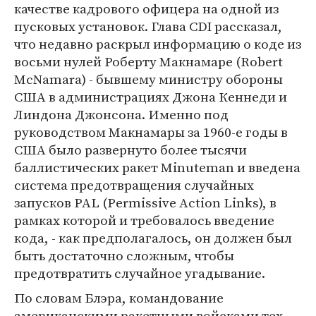
качестве кадрового офицера на одной из
пусковых установок. Глава CDI рассказал,
что недавно раскрыл информацию о коде из
восьми нулей Роберту Макнамаре (Robert
McNamara) - бывшему министру обороны
США в администрациях Джона Кеннеди и
Линдона Джонсона. Именно под
руководством Макнамары за 1960-е годы в
США было развернуто более тысячи
баллистических ракет Minuteman и введена
система предотвращения случайных
запусков PAL (Permissive Action Links), в
рамках которой и требовалось введение
кода, - как предполагалось, он должен был
быть достаточно сложным, чтобы
предотвратить случайное угадывание.
По словам Блэра, командование
американскими ракетными войсками тех