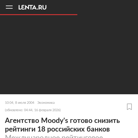
11
A
10:04, 8 июля 2004
Экономика
(обновлено: 04:44, 16 февраля 2026)
Агентство Moody's готово снизить
рейтинги 18 российских банков
Международное рейтинговое