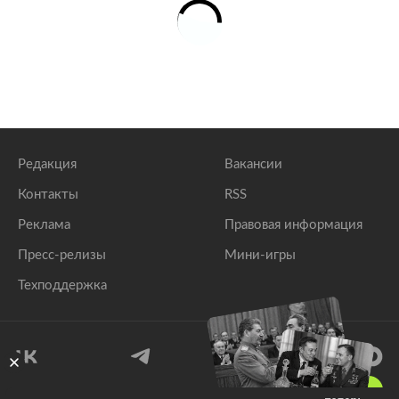
Редакция
Вакансии
Контакты
RSS
Реклама
Правовая информация
Пресс-релизы
Мини-игры
Техподдержка
18
+