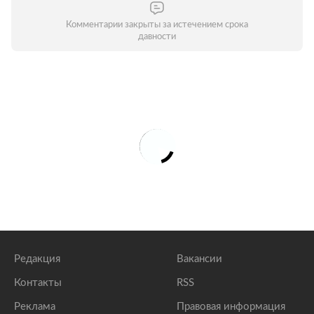
Комментарии закрыты за истечением срока
давности
Редакция
Вакансии
Контакты
RSS
Реклама
Правовая информация