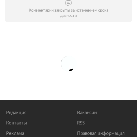
Комментарии закрыты за истечением срока
давности
Редакция
Вакансии
Контакты
RSS
Реклама
Правовая информация