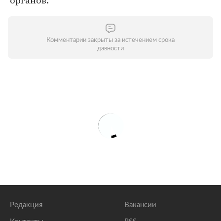
органов.
Комментарии закрыты за истечением срока
давности
Редакция
Вакансии