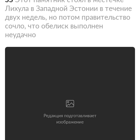
Лихула в Западной Эстонии в течение
двух недель, но потом правительство
сочло, что обелиск выполнен
неудачно