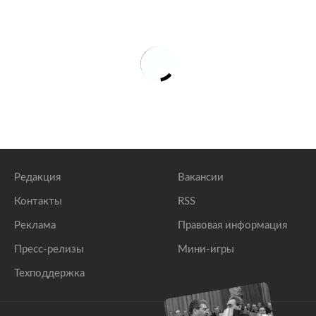
Редакция
Вакансии
Контакты
RSS
Реклама
Правовая информация
Пресс-релизы
Мини-игры
Техподдержка