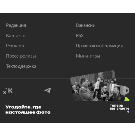
Редакция
Вакансии
Контакты
RSS
Реклама
Правовая информация
Пресс-релизы
Мини-игры
Техподдержка
18
+
Угадайте, где
настоящее фото
© 1999–2026 Все права защищены.
ООО «Лента.Ру»
Лента добра