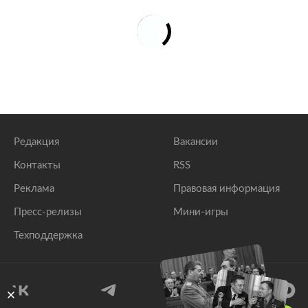
Редакция
Вакансии
Контакты
RSS
Реклама
Правовая информация
Пресс-релизы
Мини-игры
Техподдержка