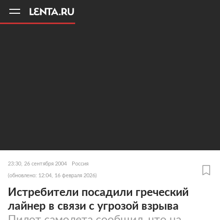
11
A
23:30, 26 сентября 2004
Россия
(обновлено: 12:04, 16 февраля 2026)
Истребители посадили греческий
лайнер в связи с угрозой взрыва
Пилот самолета сообщил, что на