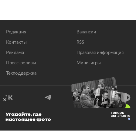
Редакция
Вакансии
Контакты
RSS
Реклама
Правовая информация
Пресс-релизы
Мини-игры
Техподдержка
18
+
Угадайте, где
настоящее фото
© 1999–2026 Все права защищены.
ООО «Лента.Ру»