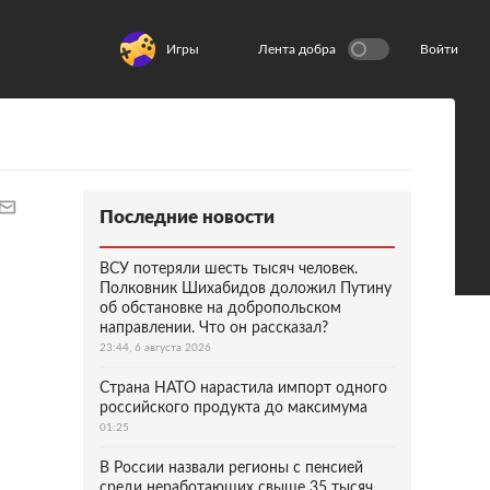
Игры
Лента добра
Войти
Последние новости
ВСУ потеряли шесть тысяч человек.
Полковник Шихабидов доложил Путину
об обстановке на добропольском
направлении. Что он рассказал?
23:44, 6 августа 2026
Страна НАТО нарастила импорт одного
российского продукта до максимума
01:25
В России назвали регионы с пенсией
среди неработающих свыше 35 тысяч