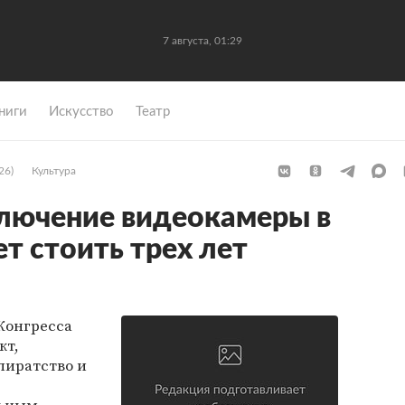
7 августа, 01:29
ниги
Искусство
Театр
26)
Культура
лючение видеокамеры в
т стоить трех лет
Конгресса
кт,
пиратство и