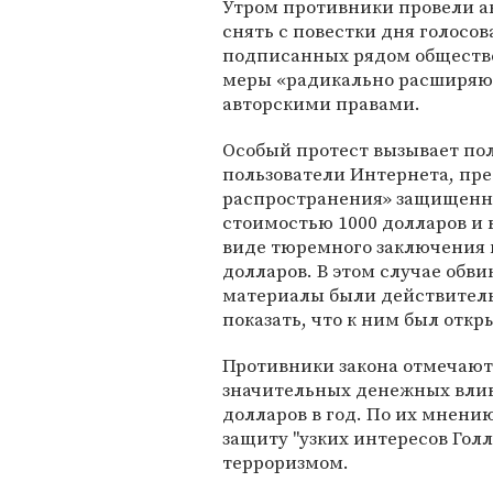
Утром противники провели а
снять с повестки дня голосов
подписанных рядом обществе
меры «радикально расширяют
авторскими правами.
Особый протест вызывает по
пользователи Интернета, пр
распространения» защищенн
стоимостью 1000 долларов и 
виде тюремного заключения н
долларов. В этом случае обви
материалы были действитель
показать, что к ним был откр
Противники закона отмечают 
значительных денежных влив
долларов в год. По их мнению
защиту "узких интересов Голл
терроризмом.