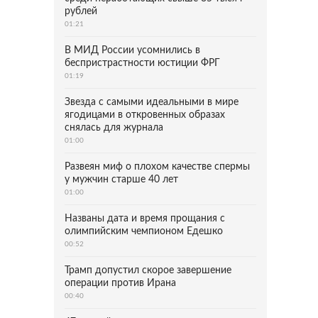
рублей
01:21
В МИД России усомнились в
беспристрастности юстиции ФРГ
01:19
Звезда с самыми идеальными в мире
ягодицами в откровенных образах
снялась для журнала
01:00
Развеян миф о плохом качестве спермы
у мужчин старше 40 лет
01:00
Названы дата и время прощания с
олимпийским чемпионом Едешко
00:52
Трамп допустил скорое завершение
операции против Ирана
00:40