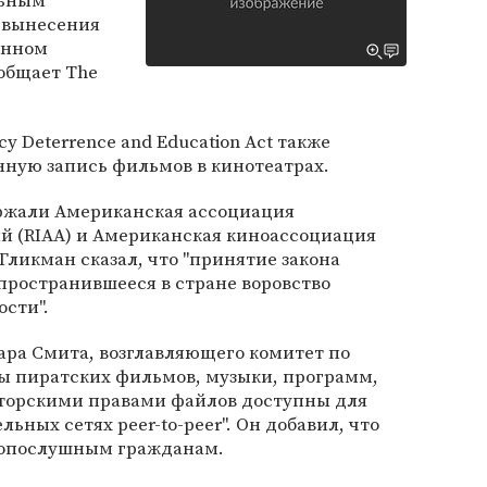
льным
 вынесения
онном
общает The
y Deterrence and Education Act также
ную запись фильмов в кинотеатрах.
ржали Американская ассоциация
 (RIAA) и Американская киноассоциация
Гликман сказал, что "принятие закона
пространившееся в стране воровство
сти".
ара Смита, возглавляющего комитет по
ы пиратских фильмов, музыки, программ,
торскими правами файлов доступны для
льных сетях peer-to-peer". Он добавил, что
нопослушным гражданам.