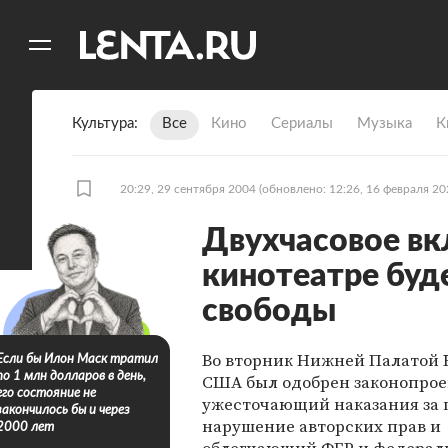
11
A
Культура
Все
Кино
Сериалы
Музыка
К
20:29, 29 сентября 2004
(обновлено: 12:26, 16 февраля 20
Двухчасовое вк
кинотеатре буде
свободы
Во вторник Нижней Палатой 
Если бы Илон Маск тратил
по 1 млн долларов в день,
США был одобрен законопрое
его состояние не
ужесточающий наказания за 
закончилось бы и через
нарушение авторских прав и
2000 лет