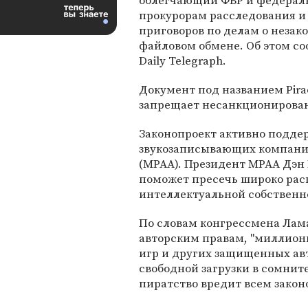
облегчающий ФБР и федера
прокурорам расследования и
приговоров по делам о незак
файловом обмене. Об этом со
Daily Telegraph.
Документ под названием Pirac
запрещает несанкционирован
Законопроект активно подде
звукозаписывающих компаний
(MPAA). Президент MPAA Дэн 
поможет пресечь широко рас
интеллектуальной собственно
По словам конгрессмена Лам
авторским правам, "миллион
игр и других защищенных ав
свободной загрузки в сомните
пиратство вредит всем зако