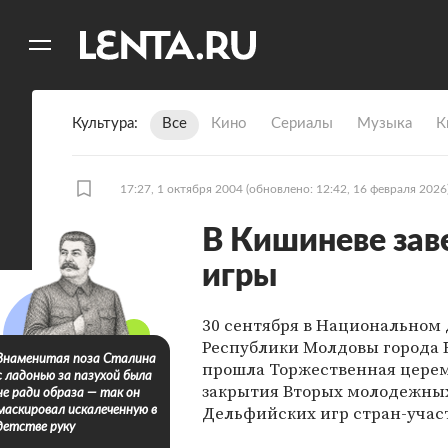
11
A
Культура
Все
Кино
Сериалы
Музыка
К
17:27, 1 октября 2004
(обновлено: 12:42, 16 февраля 2026
В Кишиневе за
игры
30 сентября в Национальном
Республики Молдовы города
Знаменитая поза Сталина
прошла Торжественная цере
с ладонью за пазухой была
закрытия Вторых молодежны
не ради образа — так он
Дельфийских игр стран-учас
маскировал искалеченную в
детстве руку