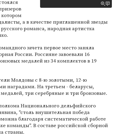
стоялся
призеров
 котором
далисты, а в качестве приглашенной звезды
русского романса, народная артистка
ко.
мандного зачета первое место заняла
ная России. Россияне завоевали 16
ронзовых медалей из 34 комплектов в 19
тели Молдовы с 8-ю золотыми, 12-ю
и наградами. На третьем - беларусы,
 медалей, три серебряные и три бронзовые.
полкома Национального дельфийского
явина, "столь внушительная победа
зможна благодаря систематической работе
е команды". В составе российской сборной
на страны.