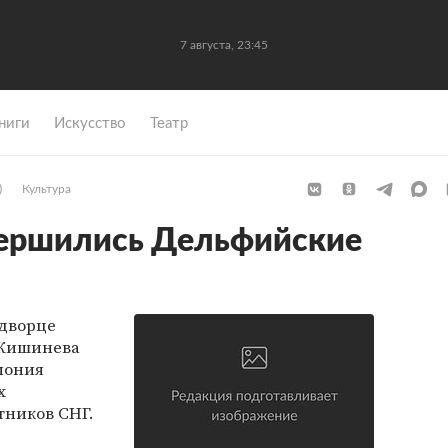
7 августа, 23:45
ниги
Искусство
Театр
)
Культура
вершились Дельфийские
 дворце
 Кишинева
мония
х
тников СНГ.