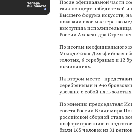
После официальной части со
гала-концерт победителей и 
Высшего форума искусств, на
показали свое мастерство ме
выступила исполнительница 
России Александра Стрельчен
По итогам неофициального ко
Молодежная Дельфийская сбор
золотых, 6 серебряных и 12 б
номинациях.
На втором месте - представи
серебряными и 9-ю бронзовым
увезшие с собой пять золотых
По мнению председателя Ис
совета России Владимира Пон
российской сборной стала во
по формированию и подготовк
были 165 человек из 31 регио