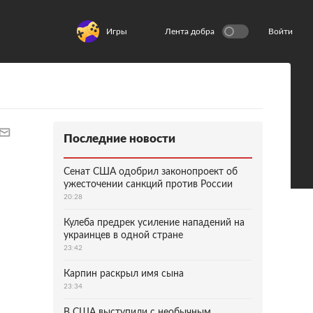
Игры
Лента добра
Войти
Последние новости
Сенат США одобрил законопроект об
ужесточении санкций против России
20:28
Кулеба предрек усиление нападений на
украинцев в одной стране
23:42
Карпин раскрыл имя сына
23:34
В США выступили с необычным