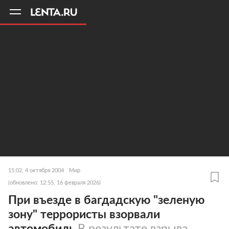
11
A
15:02, 4 октября 2004
Мир
(обновлено: 12:55, 16 февраля 2026)
При въезде в багдадскую "зеленую
зону" террористы взорвали
автомобиль
В результате взрыва