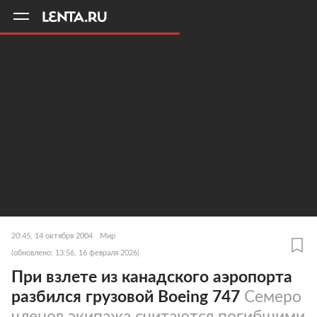
11
A
20:45, 14 октября 2004
Мир
(обновлено: 13:56, 16 февраля 2026)
При взлете из канадского аэропорта
разбился грузовой Boeing 747
Семеро
членов экипажа считаются погибшими