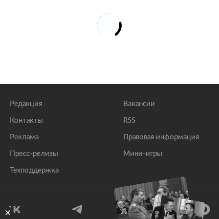
Редакция
Вакансии
Контакты
RSS
Реклама
Правовая информация
Пресс-релизы
Мини-игры
Техподдержка