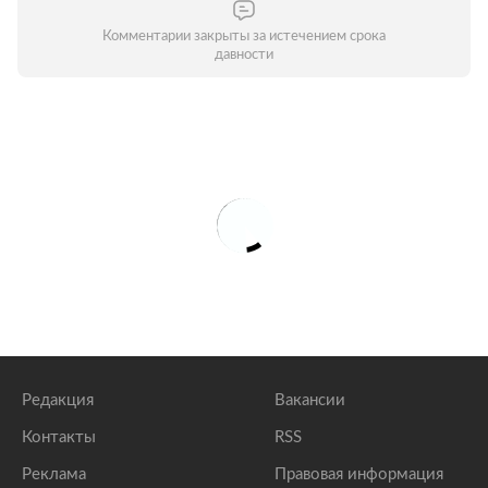
Комментарии закрыты за истечением срока
давности
Редакция
Вакансии
Контакты
RSS
Реклама
Правовая информация