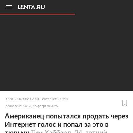
11
A
00:20, 22 октября 2004
Интернет и СМИ
(обновлено: 14:38, 16 февраля 2026)
Американец попытался продать через
Интернет голос и попал за это в
тюрьму
Тим Хаббард, 24-летний