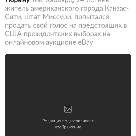
житель американского города Канзас-
Сити, штат Миссури, попытался
продать свой голос на предстоящих в
США президентских выборах на
онлайновом аукционе eBay