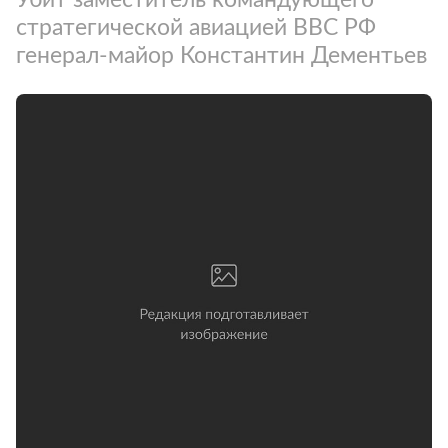
стратегической авиацией ВВС РФ
генерал-майор Константин Дементьев