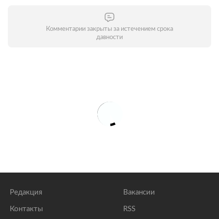
Комментарии закрыты за истечением срока
давности
Редакция
Вакансии
Контакты
RSS