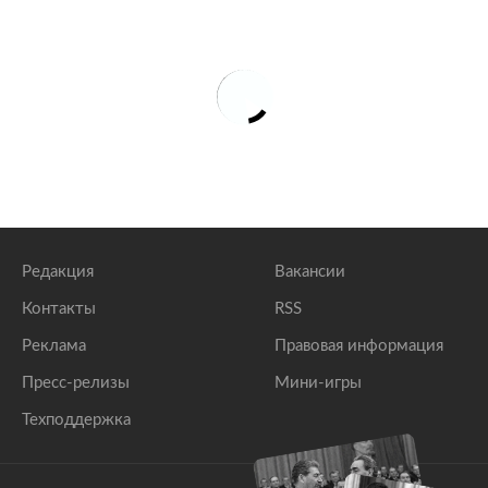
Редакция
Вакансии
Контакты
RSS
Реклама
Правовая информация
Пресс-релизы
Мини-игры
Техподдержка