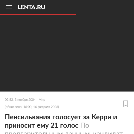
11
A
09:53, 3 ноября 2004
Мир
(обновлено: 16:00, 16 февраля 2026)
Пенсильвания голосует за Керри и
приносит ему 21 голос
По
предварительным данным, кандидат