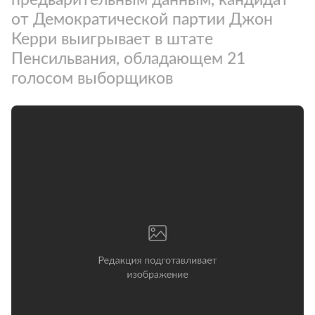
от Демократической партии Джон
Керри выигрывает в штате
Пенсильвания, обладающем 21
голосом выборщиков