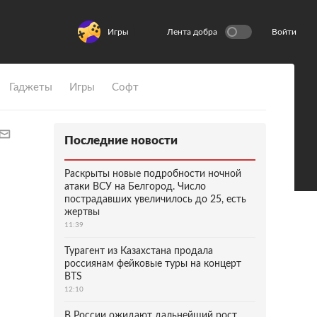
Игры
Лента добра
Войти
Гаджеты
Игры
Софт
Последние новости
Раскрыты новые подробности ночной
атаки ВСУ на Белгород. Число
пострадавших увеличилось до 25, есть
жертвы
11:39
Турагент из Казахстана продала
россиянам фейковые туры на концерт
BTS
12:10
В России ожидают дальнейший рост