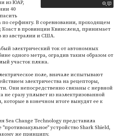
и из ЮАР,
нии 40
опасить
 по серфингу. В соревновании, проходящем
д Коаст в провинции Квинсленд, принимает
в из австралии и США.
бый электрический ток от автономных
бине одного метра, оградив таким образом от
лый участок пляжа.
 электрическое поле, вначале испытывают
ействием электричества на рецепторы,
ти. Они непосредственно связаны с нервной
а не сразу уплывет из наэлектризованной
и, которые в конечном итоге вынудят ее к
я Sea Change Technology представила
"противоакульное" устройство Shark Shield,
такому же принципу.