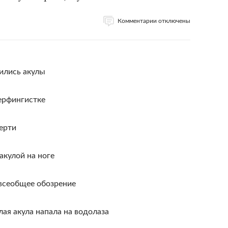
Комментарии отключены
ились акулы
серфингистке
мерти
акулой на ноге
 всеобщее обозрение
ая акула напала на водолаза