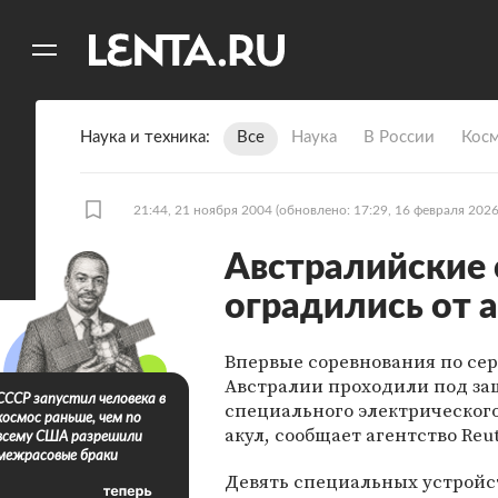
11
A
Наука и техника
Все
Наука
В России
Кос
21:44, 21 ноября 2004
(обновлено: 17:29, 16 февраля 2026
Австралийские
оградились от 
Впервые соревнования по се
Австралии проходили под з
СССР запустил человека в
специального электрическог
космос раньше, чем по
акул, сообщает агентство Reut
всему США разрешили
межрасовые браки
Девять специальных устройс