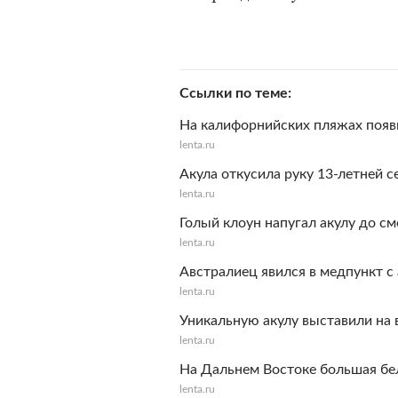
Ссылки по теме
На калифорнийских пляжах появ
lenta.ru
Акула откусила руку 13-летней 
lenta.ru
Голый клоун напугал акулу до с
lenta.ru
Австралиец явился в медпункт с 
lenta.ru
Уникальную акулу выставили на
lenta.ru
На Дальнем Востоке большая бел
lenta.ru