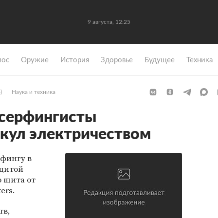
9 августа, 12:25
мос
Оружие
История
Здоровье
Будущее
Техника
)
Наука и техника
 серфингисты
акул электричеством
рфингу в
ащитой
о щита от
ers.
тв,