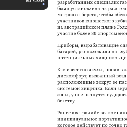
разработанных специалистам
были установлена на расстоя
метров от берега, чтобы обез
участников юношеского кубка
на австралийском пляже Гол
участие более 80 спортсмено
Приборы, вырабатыващие сла
батарей, расположили на глу
потенциальных хищников це
Как известно акулы, попав в
дискомфорт, вызванный возд
расположенные вокруг её пас
системой хищника. Если акул
зоны, у неё начнутся судорог
бегству.
Ранее австралийская компани
индивидуальное портативное 
которое действует по точно 