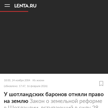
11
A
18:00, 24 ноября 2004
Из жизни
(обновлено: 17:47, 16 февраля 2026)
У шотландских баронов отняли право
на землю
Закон о земельной реформе
в Шотландии, вступающий в силу 28