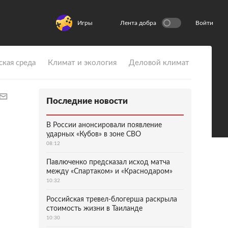
Игры
Лента добра
Войти
ская среда
Климат и экология
Деловой климат
Последние новости
В России анонсировали появление
ударных «Кубов» в зоне СВО
08:12
Павлюченко предсказал исход матча
между «Спартаком» и «Краснодаром»
10:32
Российская тревел-блогерша раскрыла
стоимость жизни в Таиланде
10:30