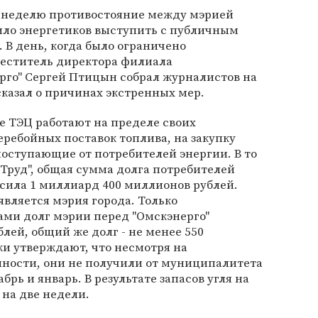
 неделю противостояние между мэрией
ило энергетиков выступить с публичным
 В день, когда было ограничено
еститель директора филиала
рго" Сергей Птицын собрал журналистов на
казал о причинах экстренных мер.
е ТЭЦ работают на пределе своих
еребойных поставок топлива, на закупку
 поступающие от потребителей энергии. В то
"Труд", общая сумма долга потребителей
сила 1 миллиард 400 миллионов рублей.
ляется мэрия города. Только
ами долг мэрии перед "Омскэнерго"
лей, общий же долг - не менее 550
и утверждают, что несмотря на
нности, они не получили от муниципалитета
рь и январь. В результате запасов угля на
 на две недели.