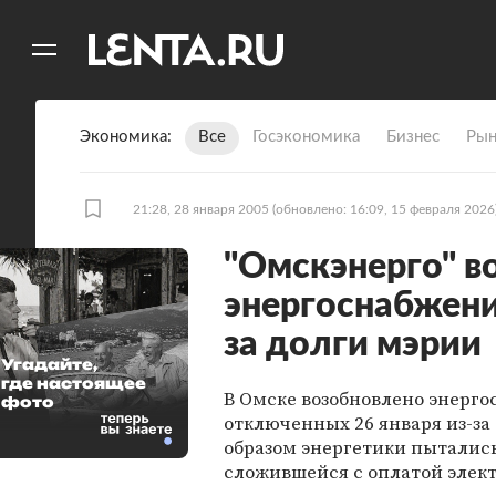
11
A
Экономика
Все
Госэкономика
Бизнес
Рын
21:28, 28 января 2005
(обновлено: 16:09, 15 февраля 2026
"Омскэнерго" в
энергоснабжен
за долги мэрии
Угадайте,
где настоящее
В Омске возобновлено энерг
фото
отключенных 26 января из-з
образом энергетики пыталис
сложившейся с оплатой элек