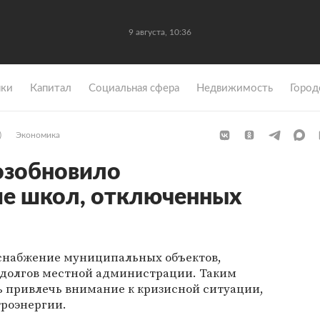
9 августа, 10:36
ки
Капитал
Социальная сфера
Недвижимость
Город
)
Экономика
озобновило
ие школ, отключенных
оснабжение муниципальных объектов,
а долгов местной администрации. Таким
ь привлечь внимание к кризисной ситуации,
троэнергии.