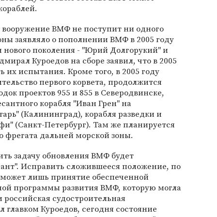
кораблей.
а вооружение ВМФ не поступит ни одного
оны заявляло о пополнении ВМФ в 2005 году
нового поколения - "Юрий Долгорукий" и
мирал Куроедов на сборе заявил, что в 2005
 их испытания. Кроме того, в 2005 году
тельство первого корвета, продолжится
док проектов 955 и 855 в Северодвинске,
есантного корабля "Иван Грен" на
тарь" (Калининград), корабля разведки и
фи" (Санкт-Петербург). Там же планируется
о фрегата дальней морской зоны.
ть задачу обновления ВМФ будет
ант". Исправить сложившееся положение, по
 может лишь принятие обеспеченной
ой программы развития ВМФ, которую могла
 российская судостроительная
 главком Куроедов, сегодня состояние