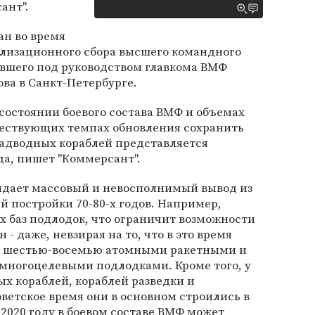
ант".
ан во время
лизационного сбора высшего командного
ившего под руководством главкома ВМФ
ва в Санкт-Петербурге.
остоянии боевого состава ВМФ и объемах
уществующих темпах обновления сохранить
адводных кораблей представляется
да, пишет "Коммерсант".
жидает массовый и невосполнимый вывод из
й постройки 70-80-х годов. Например,
х баз подлодок, что ограничит возможности
- даже, невзирая на то, что в это время
ть шестью-восемью атомными ракетными и
ногоцелевыми подлодками. Кроме того, у
ых кораблей, кораблей разведки и
оветское время они в основном строились в
к 2020 году в боевом составе ВМФ может