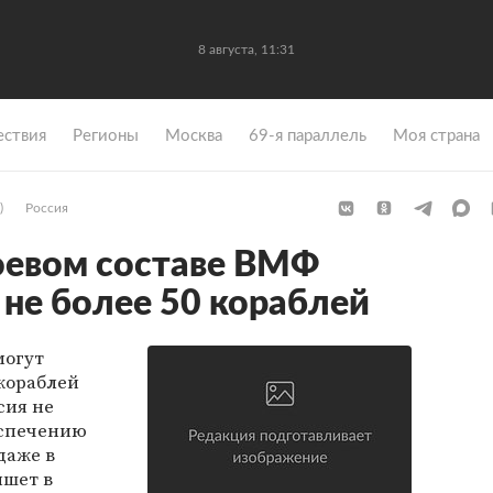
8 августа, 11:31
ствия
Регионы
Москва
69-я параллель
Моя страна
)
Россия
боевом составе ВМФ
 не более 50 кораблей
могут
 кораблей
сия не
еспечению
даже в
ишет в