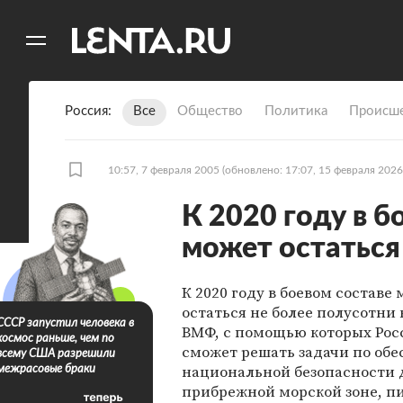
11
A
Россия
Все
Общество
Политика
Происше
10:57, 7 февраля 2005
(обновлено: 17:07, 15 февраля 2026
К 2020 году в 
может остаться
К 2020 году в боевом составе 
остаться не более полусотни
СССР запустил человека в
ВМФ, с помощью которых Рос
космос раньше, чем по
сможет решать задачи по об
всему США разрешили
национальной безопасности 
межрасовые браки
прибрежной морской зоне, п