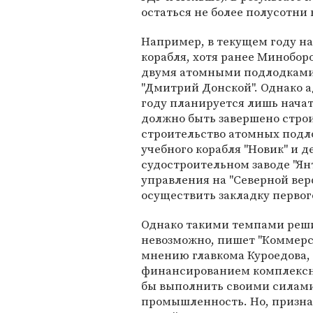
остаться не более полусотни 
Например, в текущем году н
корабля, хотя ранее Минобор
двумя атомными подлодками 
"Дмитрий Донской". Однако ад
году планируется лишь начать
должно быть завершено строи
строительство атомных подло
учебного корабля "Новик" и д
судостроительном заводе "Ян
управления на "Северной вер
осуществить закладку первог
Однако такими темпами реши
невозможно, пишет "Коммерс
мнению главкома Куроедова,
финансированием комплексн
бы выполнить своими силами
промышленность. Но, признал