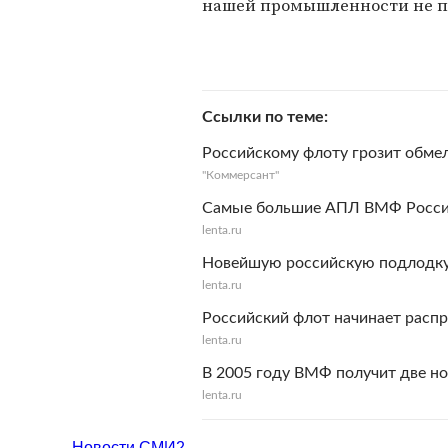
нашей промышленности не по
Ссылки по теме
Российскому флоту грозит обме
"Коммерсант"
Самые большие АПЛ ВМФ России
lenta.ru
Новейшую российскую подлодку
lenta.ru
Российский флот начинает рас
lenta.ru
В 2005 году ВМФ получит две н
lenta.ru
Новости СМИ2