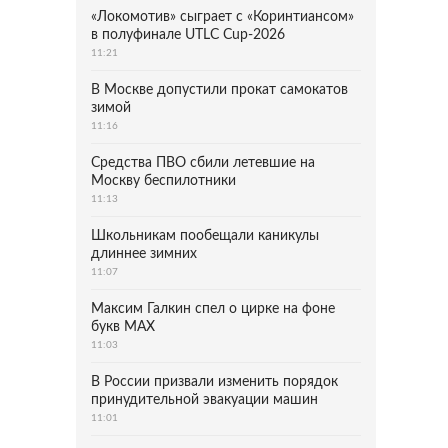
«Локомотив» сыграет с «Коринтиансом»
в полуфинале UTLC Cup-2026
11:21
В Москве допустили прокат самокатов
зимой
11:16
Средства ПВО сбили летевшие на
Москву беспилотники
11:13
Школьникам пообещали каникулы
длиннее зимних
11:07
Максим Галкин спел о цирке на фоне
букв MAX
11:03
В России призвали изменить порядок
принудительной эвакуации машин
11:01