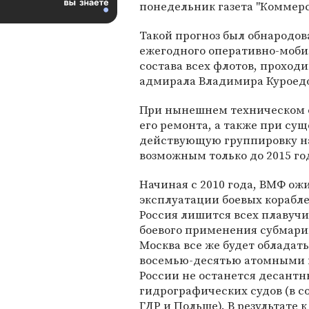
понедельник газета "Коммерс
Такой прогноз был обнародов
ежегодного оперативно-моби
состава всех флотов, проход
адмирала Владимира Куроедо
При нынешнем техническом с
его ремонта, а также при с
действующую группировку н
возможным только до 2015 го
Начиная с 2010 года, ВМФ о
эксплуатации боевых корабле
Россия лишится всех плавучи
боевого применения субмарин 
Москва все же будет облада
восемью-десятью атомными м
России не останется десантн
гидрографических судов (в с
ГДР и Польше). В результате 