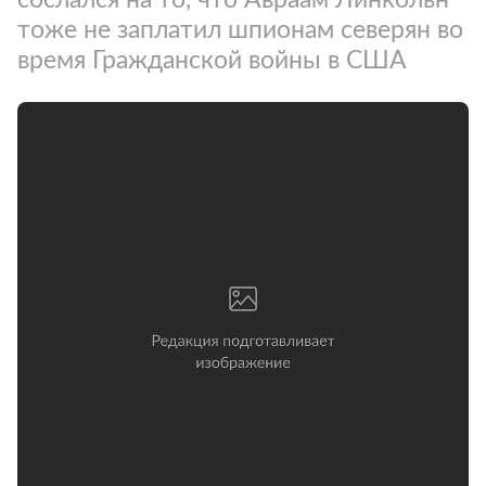
тоже не заплатил шпионам северян во
время Гражданской войны в США