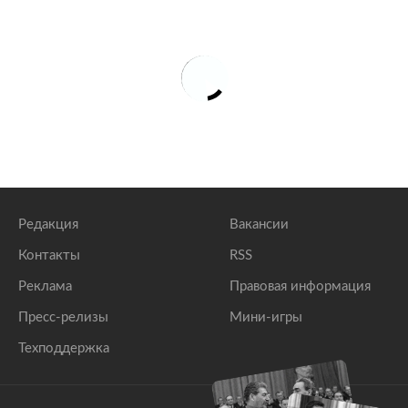
Редакция
Вакансии
Контакты
RSS
Реклама
Правовая информация
Пресс-релизы
Мини-игры
Техподдержка