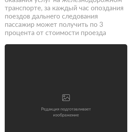
транспорте, за каждый час опоздания
поездов дальнего следования
пассажир может получить по 3
процента от стоимости проезда