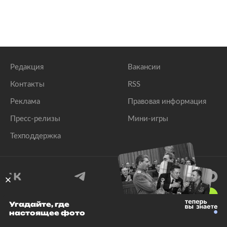
Редакция
Вакансии
Контакты
RSS
Реклама
Правовая информация
Пресс-релизы
Мини-игры
Техподдержка
18
+
Угадайте, где
настоящее фото
© 1999–2026 Все права защищены.
ООО «Лента.Ру»