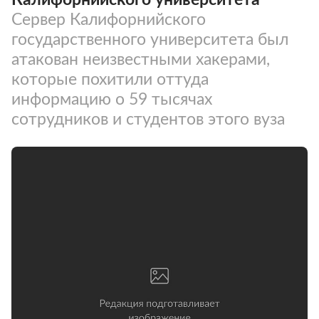
Сервер Калифорнийского
государственного университета был
атакован неизвестными хакерами,
которые похитили оттуда
информацию о 59 тысячах
сотрудников и студентов этого вуза