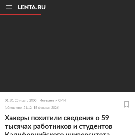
11
A
01:50, 23 марта 2005
Интернет и СМИ
(обновлено: 21:12, 15 февраля 2026)
Хакеры похитили сведения о 59
тысячах работников и студентов
Калифорнийского университета