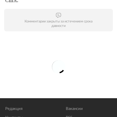
США.
Комментарии закрыты за истечением срока
давности
Редакция
Вакансии