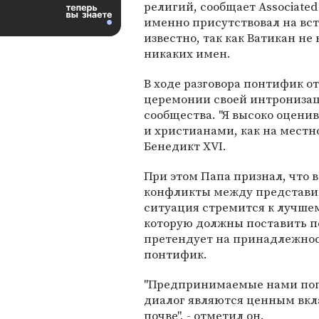
религий, сообщает Associated 
именно присутствовал на вст
известно, так как Ватикан не
никаких имен.
В ходе разговора понтифик от
церемонии своей интрониза
сообщества. "Я высоко оцен
и христианами, как на местно
Бенедикт XVI.
При этом Папа признал, что 
конфликты между представит
ситуация стремится к лучшем
которую должны поставить пе
претендует на принадлежност
понтифик.
"Предпринимаемые нами попы
диалог являются ценным вкл
почве", - отметил он.