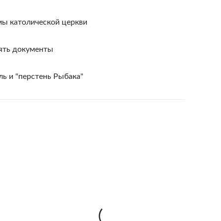
мы католической церкви
ять документы
ль и "перстень Рыбака"