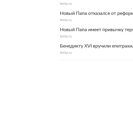
lenta.ru
Новый Папа отказался от рефор
lenta.ru
Новый Папа имеет привычку тер
lenta.ru
Бенедикту XVI вручили епитрахи
lenta.ru