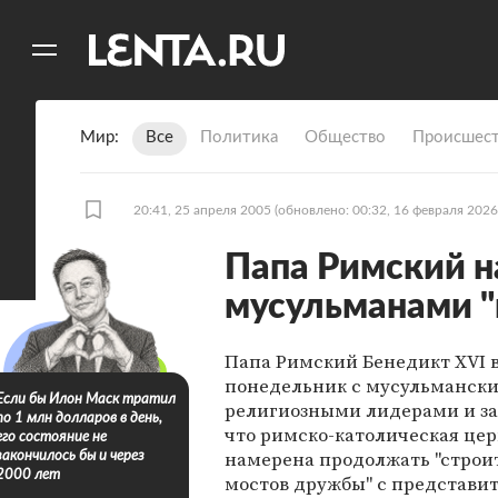
11
A
Мир
Все
Политика
Общество
Происшест
20:41, 25 апреля 2005
(обновлено: 00:32, 16 февраля 2026
Папа Римский н
мусульманами 
Папа Римский Бенедикт XVI в
понедельник с мусульманск
Если бы Илон Маск тратил
религиозными лидерами и за
по 1 млн долларов в день,
что римско-католическая цер
его состояние не
намерена продолжать "строи
закончилось бы и через
2000 лет
мостов дружбы" с представи