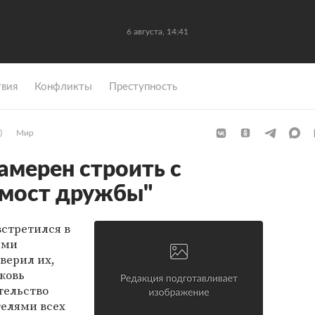
6 августа, 14:41
вия
Конфликты
Преступность
)
Мир
амерен строить с
"мост дружбы"
стретился в
ими
верил их,
ковь
тельство
телями всех