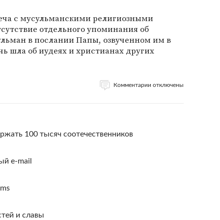
треча с мусульманскими религиозными
сутствие отдельного упоминания об
ульман в послании Папы, озвученном им в
чь шла об иудеях и христианах других
Комментарии отключены
ржать 100 тысяч соотечественников
й e-mail
ims
стей и славы