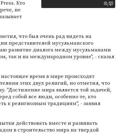
Press. Кто
рече, не
 называет
метил, что был очень рад видеть на
ции представителей мусульманского
иваю развитие диалога между мусульманами
м, так и на международном уровне", - сказал
в настоящее время в мире происходят
елями этих двух религий, но отметил, что
у. "Достижение мира является той задачей,
ред собой все люди, особенно те, кто
ь к религиозным традициям", - заявил
тки действовать вместе и развивать
адом в строительство мира на твердой