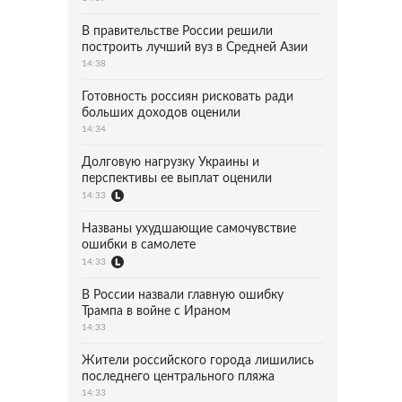
В правительстве России решили
построить лучший вуз в Средней Азии
14:38
Готовность россиян рисковать ради
больших доходов оценили
14:34
Долговую нагрузку Украины и
перспективы ее выплат оценили
14:33
Названы ухудшающие самочувствие
ошибки в самолете
14:33
В России назвали главную ошибку
Трампа в войне с Ираном
14:33
Жители российского города лишились
последнего центрального пляжа
14:33