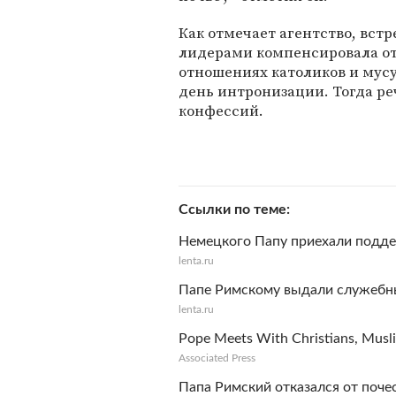
Как отмечает агентство, вс
лидерами компенсировала от
отношениях католиков и мус
день интронизации. Тогда ре
конфессий.
Ссылки по теме
Немецкого Папу приехали подде
lenta.ru
Папе Римскому выдали служебны
lenta.ru
Pope Meets With Christians, Musl
Associated Press
Папа Римский отказался от поче