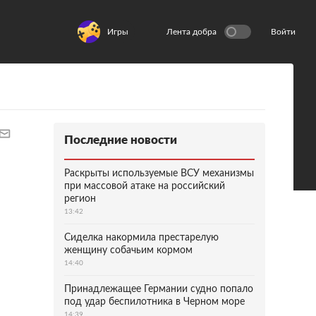
Игры
Лента добра
Войти
Последние новости
Раскрыты используемые ВСУ механизмы
при массовой атаке на российский
регион
13:42
Сиделка накормила престарелую
женщину собачьим кормом
14:40
Принадлежащее Германии судно попало
под удар беспилотника в Черном море
14:39