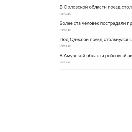
В Орловской области поезд стол
lenta.ru
Более ста человек пострадали п
lenta.ru
Под Одессой поезд столкнулся с
lenta.ru
В Амурской области рейсовый ав
lenta.ru