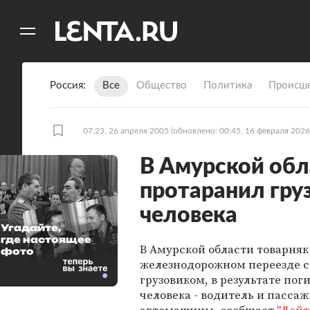
11
A
Россия
Все
Общество
Политика
Происше
07:23, 26 апреля 2005
(обновлено: 00:45, 16 февраля 2026
В Амурской обл
протаранил гру
человека
Угадайте,
где настоящее
В Амурской области товарняк
фото
железнодорожном переезде с
грузовиком, в результате пог
человека - водитель и пасса