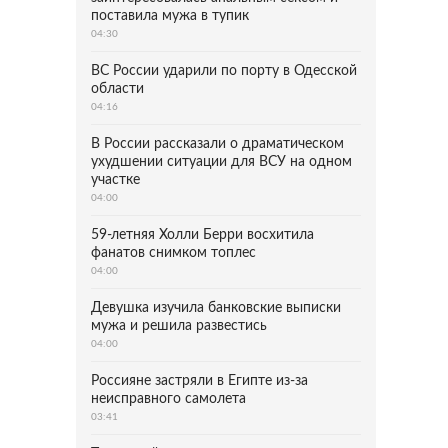
поставила мужа в тупик
04:30
ВС России ударили по порту в Одесской
области
04:16
В России рассказали о драматическом
ухудшении ситуации для ВСУ на одном
участке
04:00
59-летняя Холли Берри восхитила
фанатов снимком топлес
04:00
Девушка изучила банковские выписки
мужа и решила развестись
04:00
Россияне застряли в Египте из-за
неисправного самолета
03:41