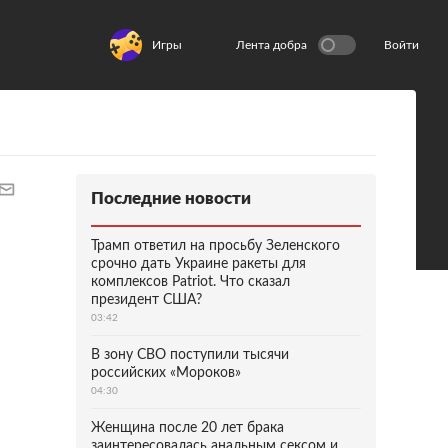
Игры
Лента добра
Войти
Последние новости
Трамп ответил на просьбу Зеленского
срочно дать Украине ракеты для
комплексов Patriot. Что сказал
президент США?
03:42
В зону СВО поступили тысячи
российских «Мороков»
04:30
Женщина после 20 лет брака
заинтересовалась анальным сексом и