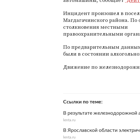
автомашины, сообщает
"Дейт
Инцидент произошел в посел
Магдагачинского района. По 
столкновения местными
правоохранительными органа
По предварительным данным 
были в состоянии алкогольно
Движение по железнодорожно
Ссылки по теме
В результате железнодорожной а
lenta.ru
В Ярославской области электрич
lenta.ru