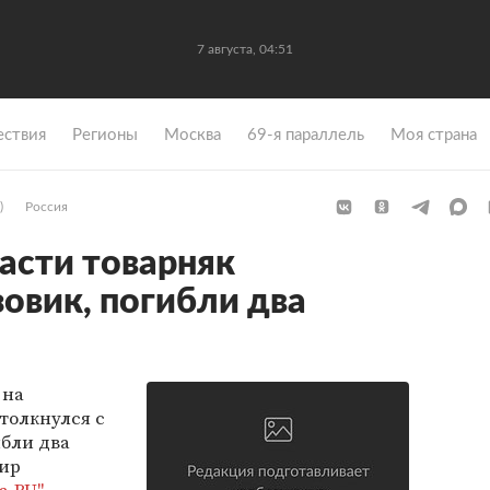
7 августа, 04:51
ствия
Регионы
Москва
69-я параллель
Моя страна
)
Россия
асти товарняк
зовик, погибли два
 на
толкнулся с
ибли два
жир