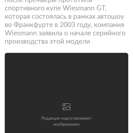
спортивного купе Wiesmann GT,
которая состоялась в рамках автошоу
во Франкфурте в 2003 году, компания
Wiesmann заявила о начале серийного
производства этой модели