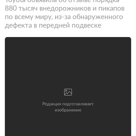
880 тысяч внедорожников и пикапов
по всему миру, из-за обнаруженного
дефекта в передней подвеске