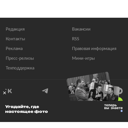
Редакция
Вакансии
Контакты
RSS
Реклама
Правовая информация
Пресс-релизы
Мини-игры
Техподдержка
18
+
Угадайте, где
настоящее фото
© 1999–2026 Все права защищены.
ООО «Лента.Ру»