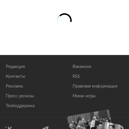
Редакция
Вакансии
Контакты
RSS
Реклама
Правовая информация
Пресс-релизы
Мини-игры
Техподдержка