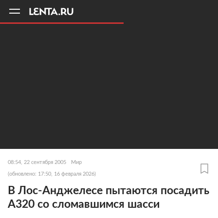
11
A
08:54, 22 сентября 2005
Мир
(обновлено: 17:50, 16 февраля 2026)
В Лос-Анджелесе пытаются посадить
А320 со сломавшимся шасси