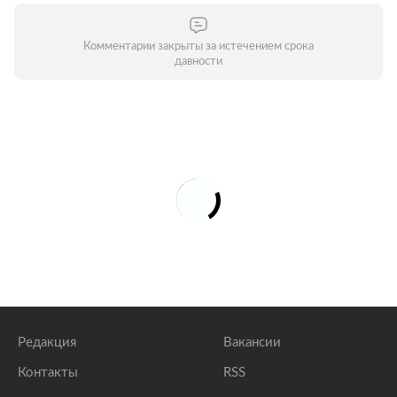
Комментарии закрыты за истечением срока
давности
Редакция
Вакансии
Контакты
RSS