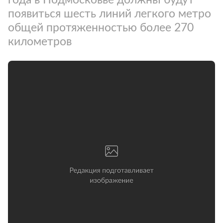
появиться шесть линий легкого метро
общей протяженностью более 270
километров