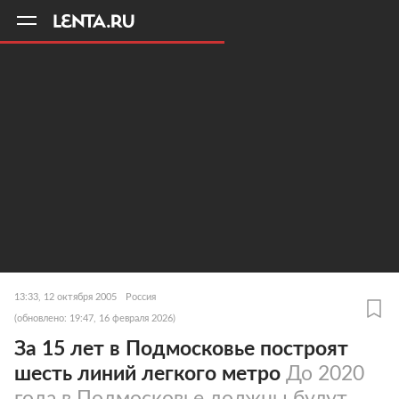
11
A
13:33, 12 октября 2005
Россия
(обновлено: 19:47, 16 февраля 2026)
За 15 лет в Подмосковье построят
шесть линий легкого метро
До 2020
года в Подмосковье должны будут