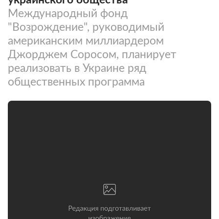
Международный фонд
"Возрождение", руководимый
американским миллиардером
Джорджем Соросом, планирует
реализовать в Украине ряд
общественных программа