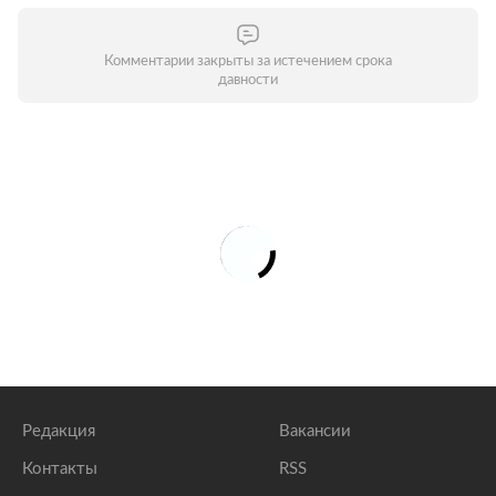
Комментарии закрыты за истечением срока
давности
Редакция
Вакансии
Контакты
RSS