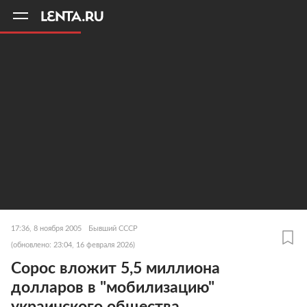
11
A
17:36, 8 ноября 2005
Бывший СССР
(обновлено: 23:04, 16 февраля 2026)
Сорос вложит 5,5 миллиона
долларов в "мобилизацию"
украинского общества