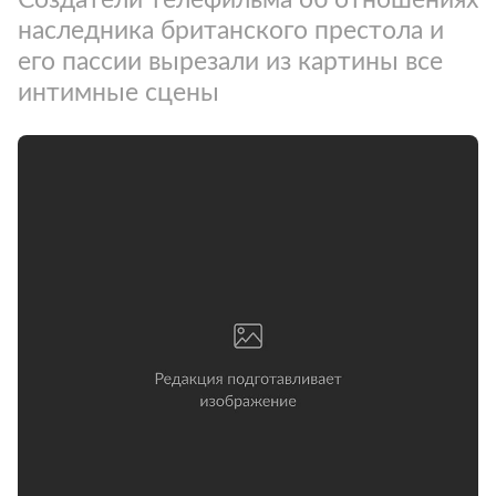
наследника британского престола и
его пассии вырезали из картины все
интимные сцены