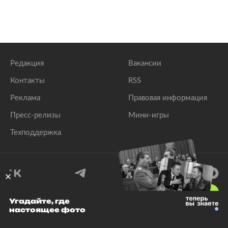
Редакция
Вакансии
Контакты
RSS
Реклама
Правовая информация
Пресс-релизы
Мини-игры
Техподдержка
18
+
Угадайте, где
настоящее фото
© 1999–2026 Все права защищены.
ООО «Лента.Ру»