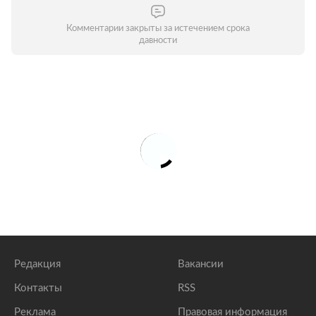
Комментарии закрыты за истечением срока
давности
Редакция
Вакансии
Контакты
RSS
Реклама
Правовая информация