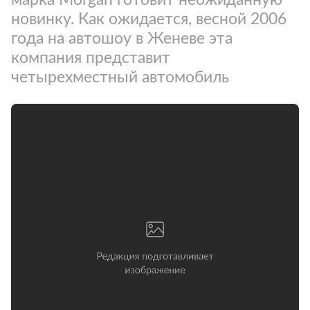
новинку. Как ожидается, весной 2006
года на автошоу в Женеве эта
компания представит
четырехместный автомобиль