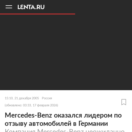
11
A
15:10, 21 декабря 2005
Россия
(обновлено: 03:33, 17 февраля 2026)
Mercedes-Benz оказался лидером по
отзыву автомобилей в Германии
Компания Mercedes-Benz неожиданно