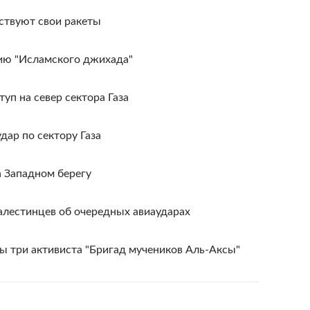
ствуют свои ракеты
ию "Исламского джихада"
уп на север сектора Газа
дар по сектору Газа
а Западном берегу
алестинцев об очередных авиаударах
ы три активиста "Бригад мучеников Аль-Аксы"