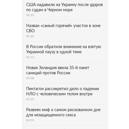
США надавили на Украину после ударов
по судам в Черном море
05:33
Назван «самый горячий» участок в зоне
СВО
05:20
В России обратили внимание на взятую
Украиной паузу в одной теме
05:13
Новая Зеландия ввела 35-й пакет
санкций против России
05:08
Пентагон рассекретил дело о падении
НЛО с человеческим телом внутри
05:03
Развеян миф о самом рискованном дне
для незащищенного секса
04:59