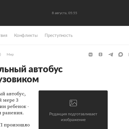
8 августа, 05:55
вия
Конфликты
Преступность
)
Мир
льный автобус
рузовиком
й автобус,
й мере 3
ин ребенок -
и ранения.
ТП произошло