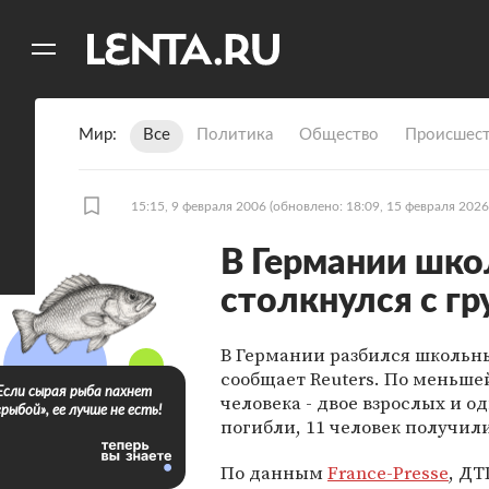
11
A
Мир
Все
Политика
Общество
Происшест
15:15, 9 февраля 2006
(обновлено: 18:09, 15 февраля 2026
В Германии шко
столкнулся с г
В Германии разбился школьны
сообщает Reuters. По меньше
Если сырая рыба пахнет
человека - двое взрослых и од
«рыбой», ее лучше не есть!
погибли, 11 человек получил
По данным
France-Presse
, Д