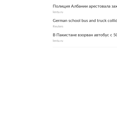
Полиция Албании арестовала за
lenta.ru
German school bus and truck collid
Reuters
В Пакистане взорван автобус с 
lenta.ru