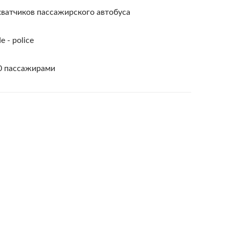
хватчиков пассажирского автобуса
e - police
50 пассажирами