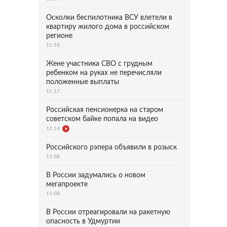
Осколки беспилотника ВСУ влетели в
квартиру жилого дома в российском
регионе
11:18
Жене участника СВО с грудным
ребенком на руках не перечисляли
положенные выплаты
11:17
Российская пенсионерка на старом
советском байке попала на видео
11:14
Российского рэпера объявили в розыск
11:08
В России задумались о новом
мегапроекте
11:08
В России отреагировали на ракетную
опасность в Удмуртии