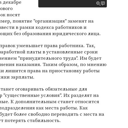
в декабре
ового
ок носят
мер, понятие "организация" заменят на
 ввести в рамки кодекса работников и
щих без образования юридического лица.
равок уменьшает права работника. Так,
заработной платы в установленные сроки
ением "принудительного труда". Им будет
нения наказания. Таким образом, по мнению
ки лишится права на приостановку работы
ржки зарплаты.
станет оговаривать обязательные для
р "существенные условия". Их разделят на
ные. К дополнительным станет относится
одразделения как места работы. Как
будет более свободно переводить с места на
ут потерять стабильность.