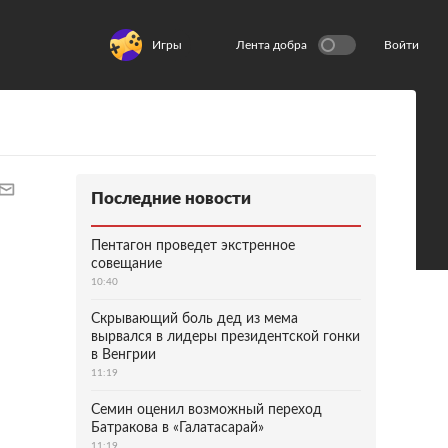
Игры
Лента добра
Войти
Последние новости
Пентагон проведет экстренное
совещание
10:40
Скрывающий боль дед из мема
вырвался в лидеры президентской гонки
в Венгрии
11:19
Семин оценил возможный переход
Батракова в «Галатасарай»
11:19