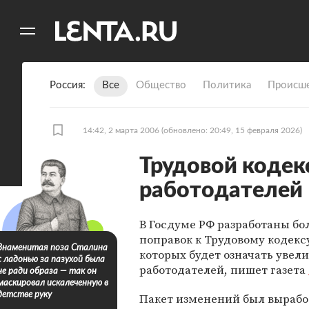
11
A
Россия
Все
Общество
Политика
Происше
14:42, 2 марта 2006
(обновлено: 20:49, 15 февраля 2026)
Трудовой кодекс
работодателей
В Госдуме РФ разработаны бо
поправок к Трудовому кодекс
Знаменитая поза Сталина
которых будет означать увел
с ладонью за пазухой была
работодателей, пишет газета
не ради образа — так он
маскировал искалеченную в
детстве руку
Пакет изменений был вырабо