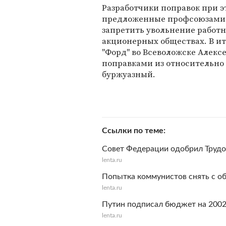
Разработчики поправок при э
предложенные профсоюзами.
запретить увольнение работни
акционерных обществах. В ит
"Форд" во Всеволожске Алекс
поправками из относительно 
буржуазный.
Ссылки по теме
Совет Федерации одобрил Трудо
lenta.ru
Попытка коммунистов снять с о
lenta.ru
Путин подписал бюджет на 2002 
lenta.ru