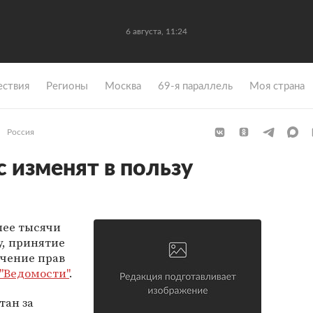
6 августа, 11:24
ствия
Регионы
Москва
69-я параллель
Моя страна
Россия
 изменят в пользу
лее тысячи
у, принятие
ичение прав
"Ведомости"
.
тан за