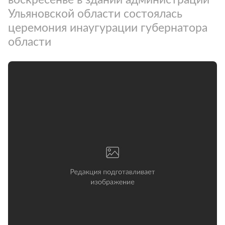
Ульяновской области состоялась
церемония инаугурации губернатора
области