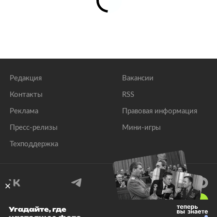
Редакция
Вакансии
Контакты
RSS
Реклама
Правовая информация
Пресс-релизы
Мини-игры
Техподдержка
18
+
Угадайте, где
© 1999–2026 Все права защищены.