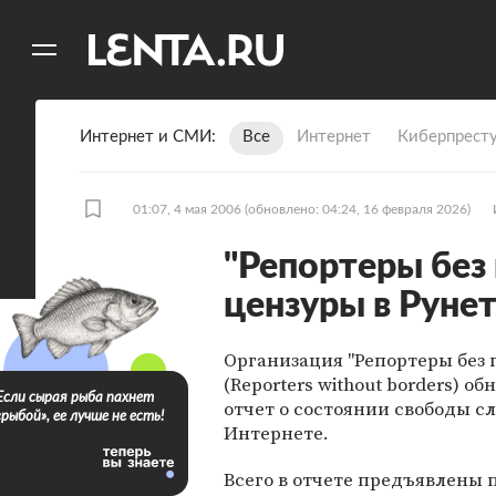
11
A
Интернет и СМИ
Все
Интернет
Киберпрест
01:07, 4 мая 2006
(обновлено: 04:24, 16 февраля 2026)
"Репортеры без
цензуры в Руне
Организация "Репортеры без 
(Reporters without borders) о
Если сырая рыба пахнет
отчет о состоянии свободы сл
«рыбой», ее лучше не есть!
Интернете.
Всего в отчете предъявлены 