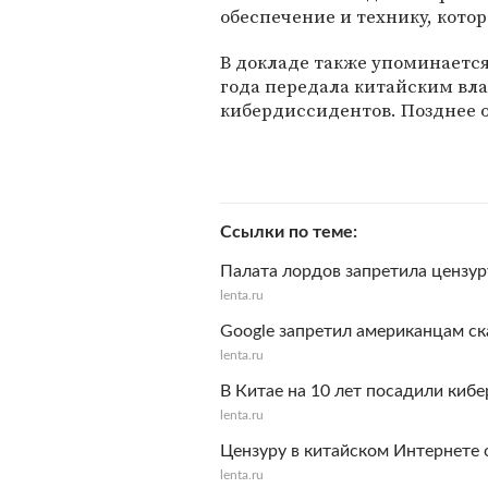
обеспечение и технику, котор
В докладе также упоминается 
года передала китайским вл
кибердиссидентов. Позднее о
Ссылки по теме
Палата лордов запретила цензур
lenta.ru
Google запретил американцам ск
lenta.ru
В Китае на 10 лет посадили киб
lenta.ru
Цензуру в китайском Интернете 
lenta.ru