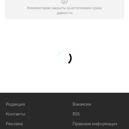
Комментарии закрыты за истечением срока
давности
Редакция
Вакансии
Контакты
RSS
Реклама
Правовая информация